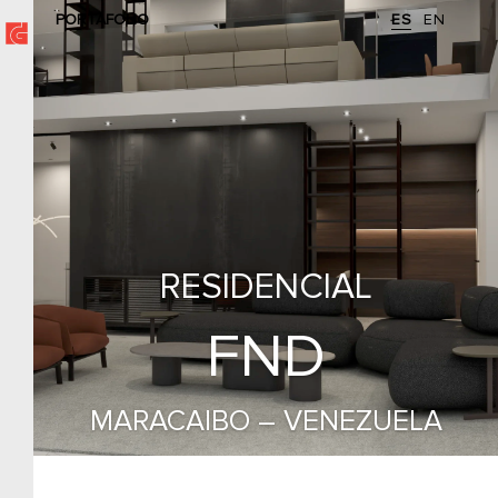
PORTAFOLIO
ES
EN
RESIDENCIAL
FND
MARACAIBO – VENEZUELA